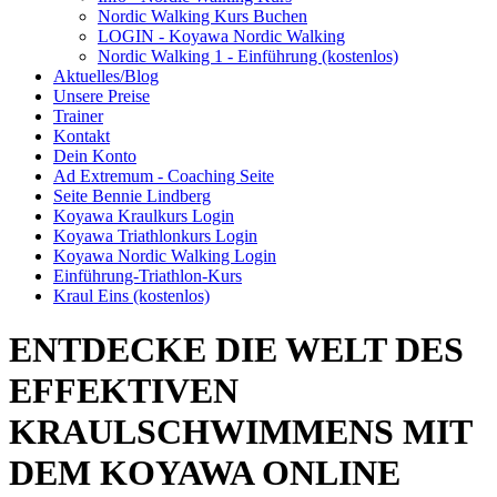
Nordic Walking Kurs Buchen
LOGIN - Koyawa Nordic Walking
Nordic Walking 1 - Einführung (kostenlos)
Aktuelles/Blog
Unsere Preise
Trainer
Kontakt
Dein Konto
Ad Extremum - Coaching Seite
Seite Bennie Lindberg
Koyawa Kraulkurs Login
Koyawa Triathlonkurs Login
Koyawa Nordic Walking Login
Einführung-Triathlon-Kurs
Kraul Eins (kostenlos)
ENTDECKE DIE WELT DES
EFFEKTIVEN
KRAULSCHWIMMENS MIT
DEM KOYAWA ONLINE