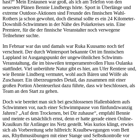
hast?“ Mein Erstaunen war groß, als ich am Telefon von den
neuesten Plänen Bennie Lindbergs hörte. Sport in Überlänge und
extreme Outdoor-Aktionen sind Freunde des finnischen Wahl-
Rothers ja schon gewohnt, doch diesmal sollte es ein 24 Kilometer-
Downhill-Schwimmen in der Nähe des Polarkreises sein. Eine
Premiere, für die der finnische Veranstalter noch verwegene
Teilnehmer suchte.
Im Februar war das und damals war Ruka Kuusamo noch tief
verschneit. Der durch Wintersport bekannte Ort im finnischen
Lappland ist Ausgangspunkt der ungewöhnlichen Schwimm-
Veranstaltung, die im bisweilen temperamentvollen Fluss Oulanka
stattfindet. Viel unberührte Natur gibt es hier, am Ufer Rentiere und,
wie Bennie Lindberg vermutet, wohl auch Bären und Wölfe als
Zuschauer. Ein überzeugendes Detail, das zusammen mit einer
großen Portion Abenteuerlust dazu führte, dass wir beschlossen, als
Team an den Start zu gehen.
Doch wie bereitet man sich bei geschlossenen Hallenbädern aufs
Schwimmen vor, nach einer Schwimmpause von fünfundzwanzig
Jahren? „Auf dem Trockenen, bei Dir zuhause“, empfahl Bennie
und meinte es tatsächlich ernst, denn er hatte gerade einen Online-
Kraulkurs für Anfänger ins Netz gestellt. Was kurios klingt, erwies
sich als Vorbereitung sehr hilfreich: Kraulbewegungen vom Bett
aus, Rhythmusübungen mit einer Stange und Selbstkontrolle vor